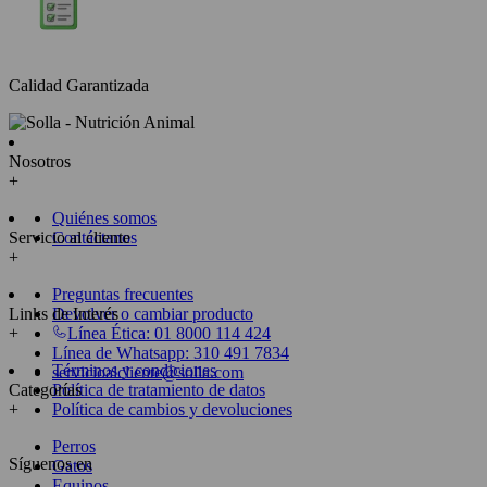
Calidad Garantizada
Nosotros
+
Quiénes somos
Servicio al cliente
Contáctanos
+
Preguntas frecuentes
Links de Interés
Devolver o cambiar producto
+
Línea Ética: 01 8000 114 424
Línea de Whatsapp: 310 491 7834
Términos y condiciones
servicioalcliente@solla.com
Categorías
Política de tratamiento de datos
+
Política de cambios y devoluciones
Perros
Síguenos en
Gatos
Equinos