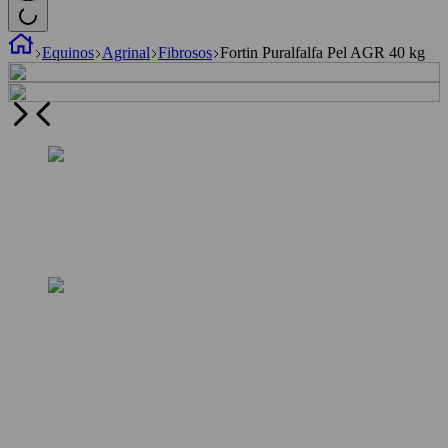
Equinos
Agrinal
Fibrosos
Fortin Puralfalfa Pel AGR 40 kg