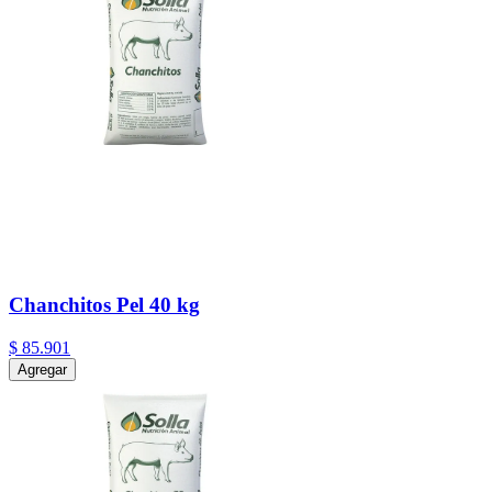
Chanchitos Pel 40 kg
$
85
.
901
Agregar