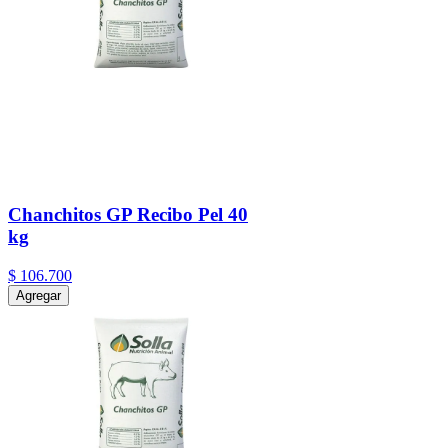
Chanchitos GP Recibo Pel 40
kg
$
106
.
700
Agregar