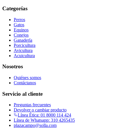
Categorías
Perros
Gatos
Equinos
Conejos
Ganadería
Porcicultura
Avicultura
Acuicultura
Nosotros
Quiénes somos
Contáctanos
Servicio al cliente
Preguntas frecuentes
Devolver o cambiar producto
Línea Ética: 01 8000 114 424
Línea de Whatsapp: 310 4265435
plazacampo@solla.com