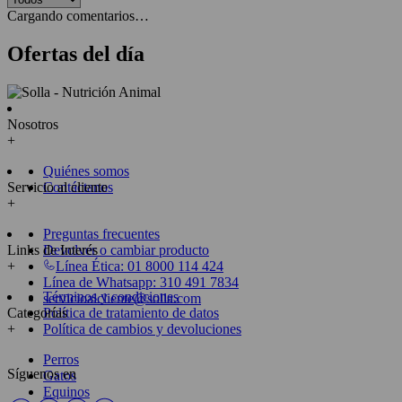
Cargando comentarios…
Ofertas del día
Nosotros
+
Quiénes somos
Servicio al cliente
Contáctanos
+
Preguntas frecuentes
Links de Interés
Devolver o cambiar producto
+
Línea Ética: 01 8000 114 424
Línea de Whatsapp: 310 491 7834
Términos y condiciones
servicioalcliente@solla.com
Categorías
Política de tratamiento de datos
+
Política de cambios y devoluciones
Perros
Síguenos en
Gatos
Equinos